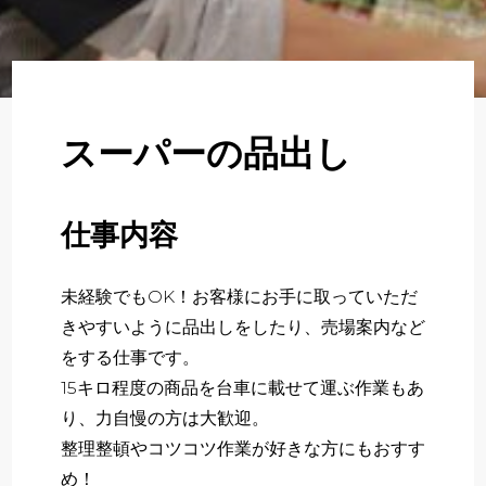
About
企業について
Regular
正社員採用
スーパーの品出し
Partner
パート・アルバイト採用
仕事内容
Newer
新卒採用
未経験でもOK！お客様にお手に取っていただ
きやすいように品出しをしたり、売場案内など
をする仕事です。
いますぐ応募する
15キロ程度の商品を台車に載せて運ぶ作業もあ
り、力自慢の方は大歓迎。
整理整頓やコツコツ作業が好きな方にもおすす
め！