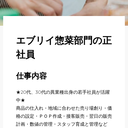
About
企業について
Regular
正社員採用
エブリイ惣菜部門の正
Partner
社員
パート・アルバイト採用
Newer
仕事内容
新卒採用
★20代、30代の異業種出身の若手社員が活躍
いますぐ応募する
中★
商品の仕入れ・地域に合わせた売り場創り・価
格の設定・ＰＯＰ作成・接客販売・翌日の販売
計画・数値の管理・スタッフ育成と管理など