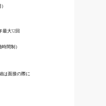
円）
）
最大12回
働時間制）
細は面接の際に