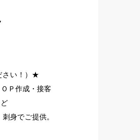
員
ださい！）★
ＰＯＰ作成・接客
など
、刺身でご提供。