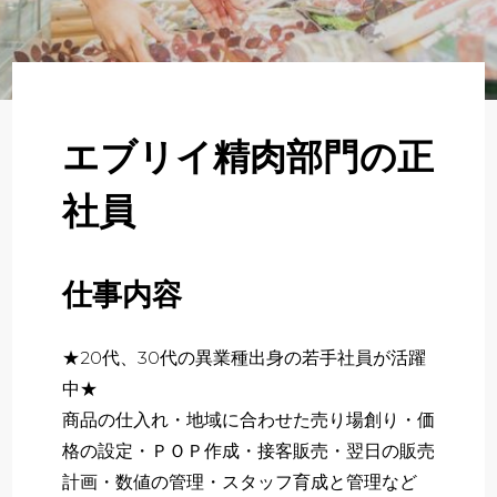
About
企業について
Regular
正社員採用
エブリイ精肉部門の正
Partner
社員
パート・アルバイト採用
Newer
仕事内容
新卒採用
★20代、30代の異業種出身の若手社員が活躍
いますぐ応募する
中★
商品の仕入れ・地域に合わせた売り場創り・価
格の設定・ＰＯＰ作成・接客販売・翌日の販売
計画・数値の管理・スタッフ育成と管理など