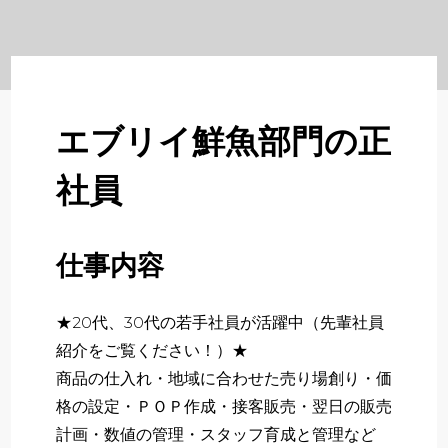
About
企業について
Regular
正社員採用
エブリイ鮮魚部門の正
Partner
社員
パート・アルバイト採用
Newer
仕事内容
新卒採用
★20代、30代の若手社員が活躍中（先輩社員
いますぐ応募する
紹介をご覧ください！）★
商品の仕入れ・地域に合わせた売り場創り・価
格の設定・ＰＯＰ作成・接客販売・翌日の販売
計画・数値の管理・スタッフ育成と管理など