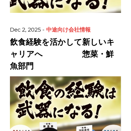
About
企業について
中途向け
会社情報
Dec 2, 2025
Regular
正社員採用
飲食経験を活かして新しいキ
Partner
ャリアへ 惣菜・鮮
パート・アルバイト採用
魚部門
Newer
新卒採用
いますぐ応募する