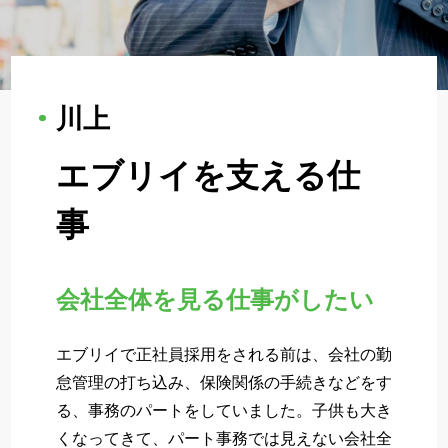
About
企業について
Regular
川上
正社員採用
エブリイを支える仕
Partner
パート・アルバイト採用
事
Newer
新卒採用
会社全体を見る仕事がしたい
いますぐ応募する
エブリイで正社員採用をされる前は、会社の勤
怠管理の打ち込み、保険関係の手続きなどをす
る、事務のパートをしていました。子供も大き
くなってきて、パート事務では見えない会社全