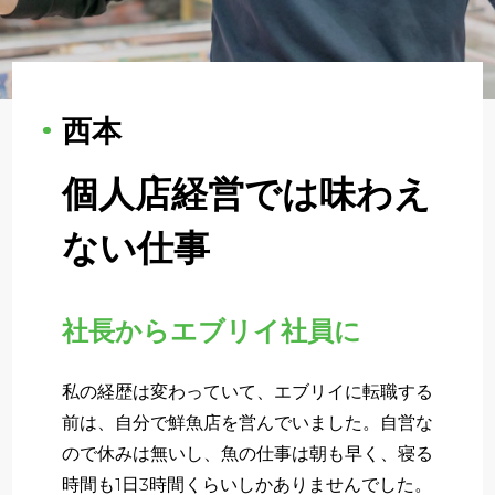
About
企業について
Regular
西本
正社員採用
個人店経営では味わえ
Partner
パート・アルバイト採用
ない仕事
Newer
新卒採用
社長からエブリイ社員に
いますぐ応募する
私の経歴は変わっていて、エブリイに転職する
前は、自分で鮮魚店を営んでいました。自営な
ので休みは無いし、魚の仕事は朝も早く、寝る
時間も1日3時間くらいしかありませんでした。