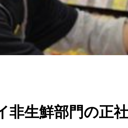
イ非生鮮部門の正