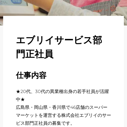
About
企業について
Regular
正社員採用
エブリイサービス部
Partner
門正社員
パート・アルバイト採用
Newer
仕事内容
新卒採用
★20代、30代の異業種出身の若手社員が活躍
いますぐ応募する
中★
広島県・岡山県・香川県で46店舗のスーパー
マーケットを運営する株式会社エブリイのサー
ビス部門正社員の募集です。