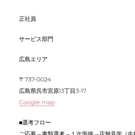
正社員
サービス部門
広島エリア
〒737-0024
広島県呉市宮原13丁目3-17
Google map
■選考フロー
ご応募→書類選考→１次面接→店舗見学（生