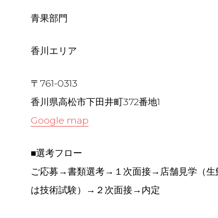
青果部門
香川エリア
〒761-0313
香川県高松市下田井町372番地1
Google map
■選考フロー
ご応募→書類選考→１次面接→店舗見学（生
は技術試験）→２次面接→内定