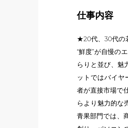
仕事内容
★20代、30代
“鮮度”が自慢
らりと並び、魅
ットではバイヤ
者が直接市場で
らより魅力的な
青果部門では、