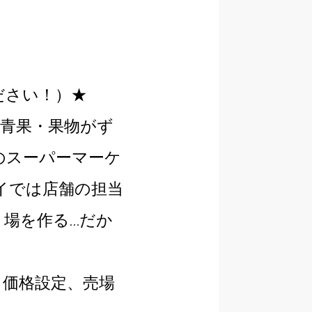
ださい！）★
な青果・果物がず
のスーパーマーケ
イでは店舗の担当
場を作る…だか
、価格設定、売場