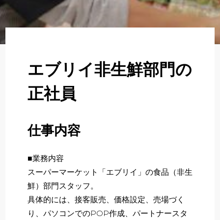
About
企業について
Regular
正社員採用
エブリイ非生鮮部門の
Partner
正社員
パート・アルバイト採用
Newer
仕事内容
新卒採用
■業務内容
いますぐ応募する
スーパーマーケット「エブリイ」の食品（非生
鮮）部門スタッフ。
具体的には、接客販売、価格設定、売場づく
り、パソコンでのPOP作成、パートナースタ