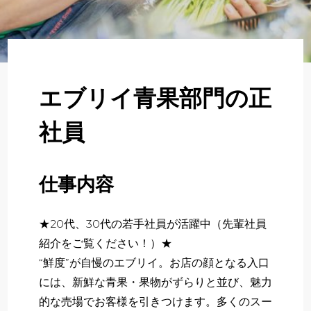
About
企業について
Regular
正社員採用
エブリイ青果部門の正
Partner
社員
パート・アルバイト採用
Newer
仕事内容
新卒採用
★20代、30代の若手社員が活躍中（先輩社員
いますぐ応募する
紹介をご覧ください！）★
“鮮度”が自慢のエブリイ。お店の顔となる入口
には、新鮮な青果・果物がずらりと並び、魅力
的な売場でお客様を引きつけます。多くのスー