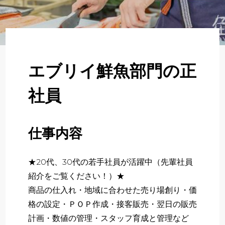
About
企業について
Regular
正社員採用
エブリイ鮮魚部門の正
Partner
社員
パート・アルバイト採用
Newer
仕事内容
新卒採用
★20代、30代の若手社員が活躍中（先輩社員
いますぐ応募する
紹介をご覧ください！）★
商品の仕入れ・地域に合わせた売り場創り・価
格の設定・ＰＯＰ作成・接客販売・翌日の販売
計画・数値の管理・スタッフ育成と管理など