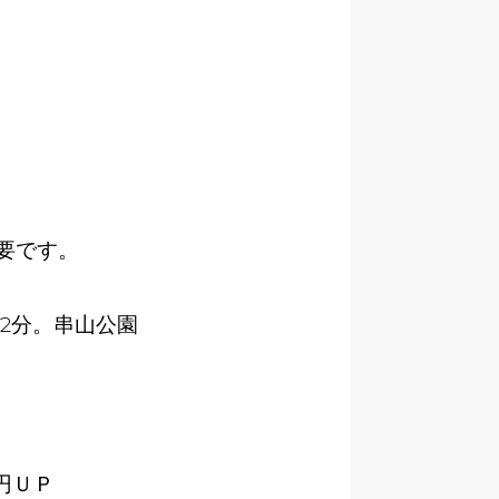
要です。
歩2分。串山公園
円ＵＰ