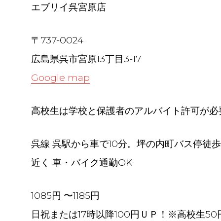
エブリイ呉宮原店
〒737-0024
広島県呉市宮原13丁目3-17
Google map
高校生は学校と保護者のアルバイト許可が必
呉線 呉駅から車で10分。坪の内町バス停徒
近く 車・バイク通勤OK
1085円 〜1185円
日祝または17時以降100円ＵＰ！※高校生50